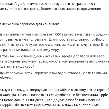
 Consensus Algorithm имеет ряд преимуществ по сравнению с
еньшие энергозатраты, более высокая скорость проведения
.
ла несколько сервисов для клиентов:
ых активов, который использует XRP в качестве актива-посредни
отправителя или получателя. Если простыми словами, то xRapid
авили, на ту валюту, которую должны зачислить получателю. Бла
 в различных валютах по всему миру.
я транзакций с ликвидными активами, вроде долларов или евро.
pple, а стороны получают возможность контролировать выполнени
бщаться между собой.
 получат возможность напрямую взаимодействовать с платежными
аботки.
тежную систему, развернутую поверх XRPL и являющуюся авторско
од XRPL фактически позволяет сети работать и без компании Ripple,
 невозможно. Если учесть, что другие разработчики пока не
с Ripple Labs является единственным, а значит монопольным