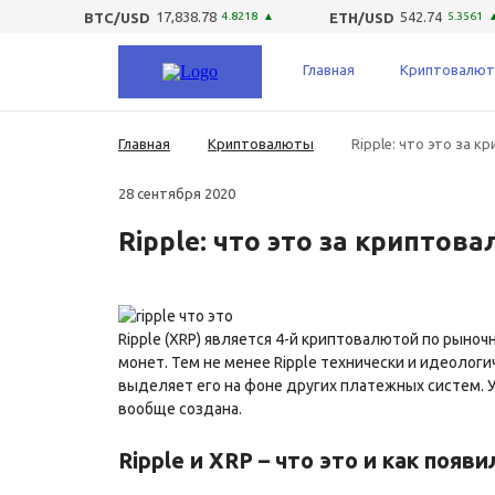
17,838.78
542.74
BTC/USD
4.8218
▲
ETH/USD
5.3561
Главная
Криптовалю
Главная
Криптовалюты
Ripple: что это за 
28 сентября 2020
Ripple: что это за криптов
Ripple (XRP) является 4-й криптовалютой по рыно
монет. Тем не менее Ripple технически и идеолог
выделяет его на фоне других платежных систем. Уз
вообще создана.
Ripple и XRP – что это и как появи