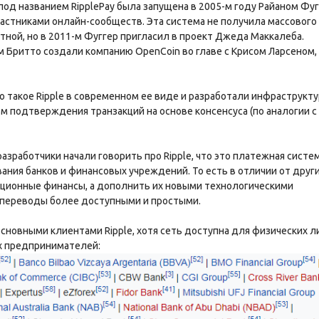
д названием RipplePay была запущена в 2005-м году Райаном Фу
астниками онлайн-сообществ. Эта система не получила массового
тной, но в 2011-м Фуггер пригласил в проект Джеда Маккалеба.
 Бритто создали компанию OpenCoin во главе с Крисом Ларсеном,
 такое Ripple в современном ее виде и разработали инфраструкту
 подтверждения транзакций на основе консенсуса (по аналогии с
зработчики начали говорить про Ripple, что это платежная систем
ания банков и финансовых учреждений. То есть в отличии от друг
иционные финансы, а дополнить их новыми технологическими
переводы более доступными и простыми.
новными клиентами Ripple, хотя сеть доступна для физических л
х предпринимателей: