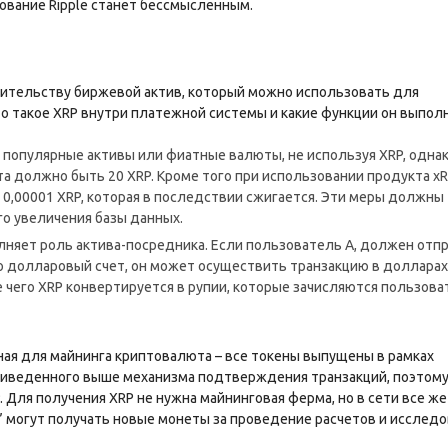
ование Ripple станет бессмысленным.
естительству биржевой актив, который можно использовать для
то такое XRP внутри платежной системы и какие функции он выпол
популярные активы или фиатные валюты, не используя XRP, одна
а должно быть 20 XRP. Кроме того при использовании продукта xR
 0,00001 XRP, которая в последствии сжигается. Эти меры должны
го увеличения базы данных.
олняет роль актива-посредника. Если пользователь А, должен отп
ко долларовый счет, он может осуществить транзакцию в долларах
е чего XRP конвертируется в рупии, которые зачисляются пользов
пная для майнинга криптовалюта – все токены выпущены в рамках
приведенного выше механизма подтверждения транзакций, поэтом
 Для получения XRP не нужна майнинговая ферма, но в сети все же
” могут получать новые монеты за проведение расчетов и исслед