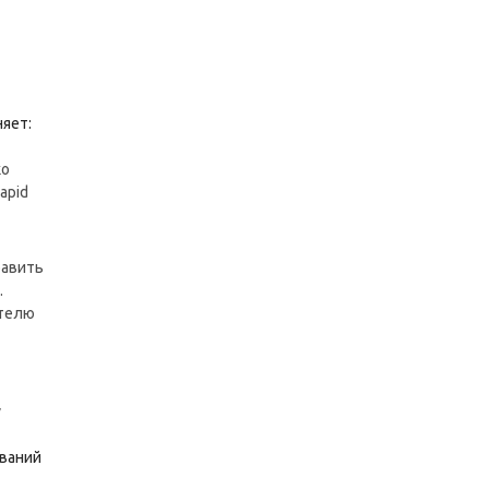
няет:
ко
apid
равить
.
ателю
у
ований