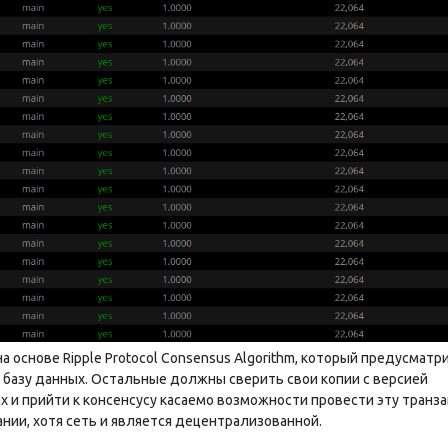
 основе Ripple Protocol Consensus Algorithm, который предусматр
 базу данных. Остальные должны сверить свои копии с версией
 и прийти к консенсусу касаемо возможности провести эту транза
ании, хотя сеть и является децентрализованной.