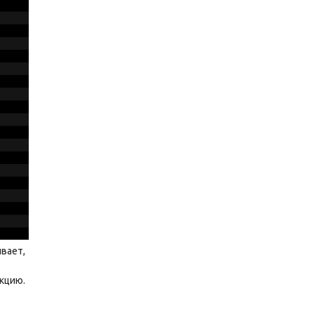
ивает,
кцию.