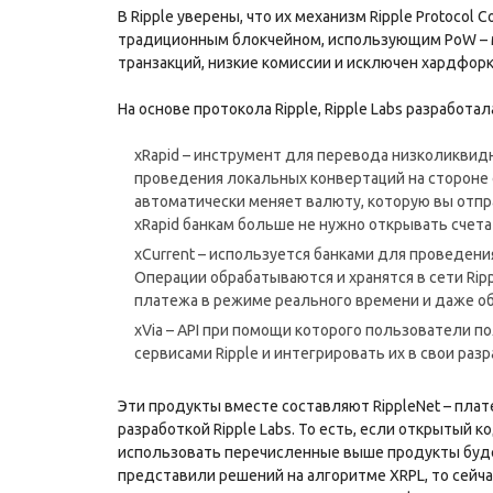
В Ripple уверены, что их механизм Ripple Protocol
традиционным блокчейном, использующим PoW – м
транзакций, низкие комиссии и исключен хардфорк
На основе протокола Ripple, Ripple Labs разработа
xRapid – инструмент для перевода низколиквидн
проведения локальных конвертаций на стороне 
автоматически меняет валюту, которую вы отпр
xRapid банкам больше не нужно открывать счета
xCurrent – используется банками для проведени
Операции обрабатываются и хранятся в сети Ri
платежа в режиме реального времени и даже о
xVia – API при помощи которого пользователи
сервисами Ripple и интегрировать их в свои разр
Эти продукты вместе составляют RippleNet – пла
разработкой Ripple Labs. То есть, если открытый к
использовать перечисленные выше продукты будет
представили решений на алгоритме XRPL, то сейча