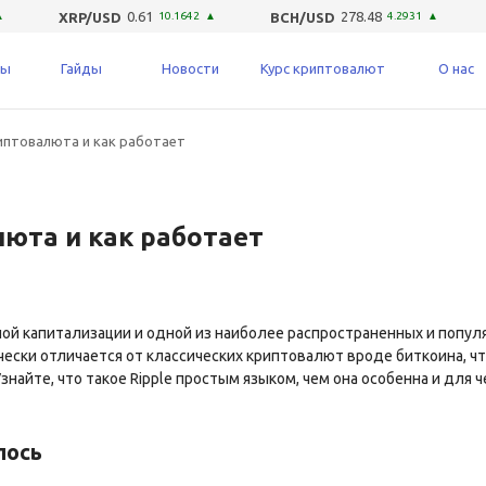
0.61
278.48
▲
XRP/USD
10.1642
▲
BCH/USD
4.2931
▲
ты
Гайды
Новости
Курс криптовалют
О нас
криптовалюта и как работает
Что такое майнинг криптовал
какой он бывает
алюта и как работает
чной капитализации и одной из наиболее распространенных и попу
ически отличается от классических криптовалют вроде биткоина, ч
найте, что такое Ripple простым языком, чем она особенна и для ч
лось