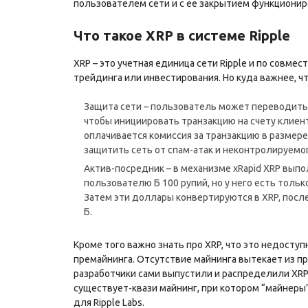
пользователем сети и с ее закрытием функционир
Что такое XRP в системе Ripple
XRP – это учетная единица сети Ripple и по совм
трейдинга или инвестирования. Но куда важнее, ч
Защита сети – пользователь может переводить 
чтобы инициировать транзакцию на счету клиент
оплачивается комиссия за транзакцию в размере
защитить сеть от спам-атак и неконтролируемо
Актив-посредник – в механизме xRapid XRP вып
пользователю Б 100 рупий, но у него есть толь
Затем эти доллары конвертируются в XRP, посл
Б.
Кроме того важно знать про XRP, что это недосту
премайнинга. Отсутствие майнинга вытекает из 
разработчики сами выпустили и распределили XRP.
существует-квази майнинг, при котором “майнеры
для Ripple Labs.