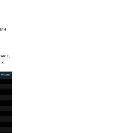
или
вает,
ых