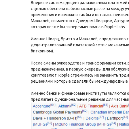
Впервые система децентрализованных платежей по
с целью обеспечить безопасные расчеты между уч
применения и возможно так бы и осталась неизвес
Маккалеб, совместно с Дэвидом Шварцем, Артуром
которая позже была переименована в Ripple Labs.
Именно Шварц, Бритто и Маккалеб, определили что
децентрализованной платежной сети с механизмом
биткоином).
После смены руководства и трансформации сети, ра
предназначенная, в первую очередь, для обслужив
криптовалют, Ripple стремилась не заменить трд
решениями, которые сделали бы международные 
Именно банки и финансовые институты являются ос
предлагает функциональные решения для частны