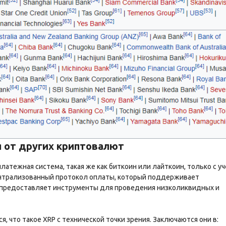
ся от других криптовалют
платежная система, такая же как биткоин или лайткоин, только с у
централизованный протокол оплаты, который поддерживает
 предоставляет инструменты для проведения низколиквидных и
, что такое XRP с технической точки зрения. Заключаются они в: