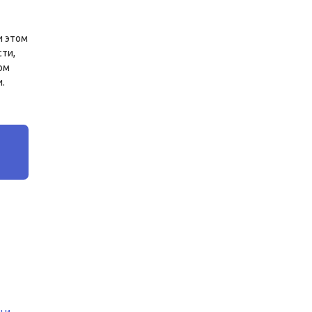
и этом
сти,
ом
.