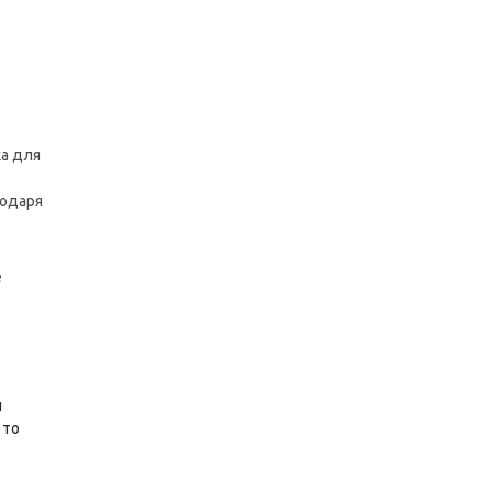
ка для
годаря
е
й
 то